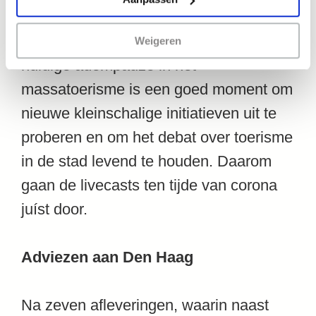
de Beemster en Zeeburg (met het
Sluislab) zijn inmiddels aangehaakt. De
Weigeren
huidige adempauze in het
massatoerisme is een goed moment om
nieuwe kleinschalige initiatieven uit te
proberen en om het debat over toerisme
in de stad levend te houden. Daarom
gaan de livecasts ten tijde van corona
juíst door.
Adviezen aan Den Haag
Na zeven afleveringen, waarin naast