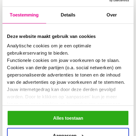
Eerlijker verdelen
Toestemming
Details
Over
Gesteund door een groeiend
Deze website maakt gebruik van cookies
internationaal netwerk en puttend uit
Analytische cookies om je een optimale
eigen onderzoek, nam het lab ook de
gebruikerservaring te bieden.
inhoudelijke invulling van de
Functionele cookies om jouw voorkeuren op te slaan.
Cookies van derde partijen (o.a. social netwerken) om
vervolgsessies op zich. Amsterdam-
gepersonaliseerde advertenties te tonen en de inhoud
Noord bleek een prima proeftuin te zijn
van de advertenties op jouw voorkeuren af te stemmen.
Jouw internetgedrag kan door deze derden gevolgd
voor duurzaam toerisme, waarbij de
worden. Door te klikken op 'aanpassen' kun je meer
voor- en nadelen van toerisme eerlijker
lezen over onze cookies en je voorkeuren aanpassen.
worden verdeeld onder iedereen die
Door op 'Alles toestaan' te klikken, ga je akkoord met het
Alles toestaan
gebruik van alle cookies zoals omschreven in
ermee te maken krijgt. Ook de
ons
cookiebeleid
.
omliggende gebieden, zoals het Twiske,
Aanpassen