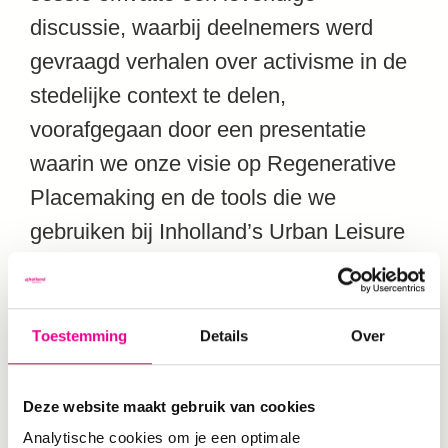
discussie, waarbij deelnemers werd
gevraagd verhalen over activisme in de
stedelijke context te delen,
voorafgegaan door een presentatie
waarin we onze visie op Regenerative
Placemaking en de tools die we
gebruiken bij Inholland’s Urban Leisure
and Tourism living labs. Ikzelf en
Susannah Montgomery (Sustainable
Media Lab) deelden verhalen uit Noord-
Toestemming
Details
Over
en Zuid-Amerika, en werden vergezeld
door stadsontwerper Filemon Wolfram
Deze website maakt gebruik van cookies
(van het wereldwijde
Analytische cookies om je een optimale