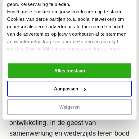
gebruikerservaring te bieden.
milieuadviesbureau Sweco) die sprak
Functionele cookies om jouw voorkeuren op te slaan.
over sauna-activisme in Helsinki.
Cookies van derde partijen (o.a. social netwerken) om
gepersonaliseerde advertenties te tonen en de inhoud
van de advertenties op jouw voorkeuren af te stemmen.
Alle aanwezigen werd gevraagd om hun
Jouw internetgedrag kan door deze derden gevolgd
eigen lokale verhalen te delen over hoe
worden. Door te klikken op 'aanpassen' kun je meer
lezen over onze cookies en je voorkeuren aanpassen.
creatieve gemeenschappen – in het hart
Door op 'Alles toestaan' te klikken, ga je akkoord met het
van sociaal-ruimtelijke transformatie –
Alles toestaan
gebruik van alle cookies zoals omschreven in
ons
cookiebeleid
.
zich bezighielden met placemaking als
Aanpassen
een manier om terug te dringen tegen
hun verplaatsing door schijnbaar
Weigeren
ongebreidelde kapitalistische
ontwikkeling. In de geest van
samenwerking en wederzijds leren bood