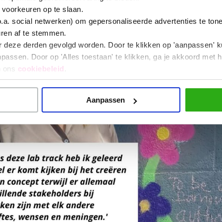
 voorkeuren op te slaan.
o.a. social netwerken) om gepersonaliseerde advertenties te ton
uren af te stemmen.
r deze derden gevolgd worden. Door te klikken op 'aanpassen' k
assen. Door op 'Alles toestaan' te klikken, ga je akkoord met h
n ons
cookiebeleid
.
Aanpassen