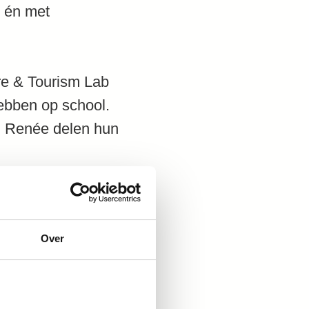
r én met
ure & Tourism Lab
hebben op school.
en Renée delen hun
Over