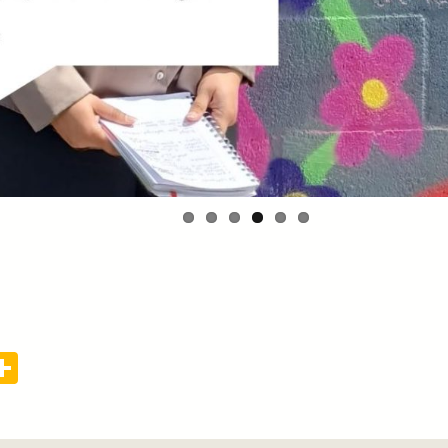
edIn
mail
Delen