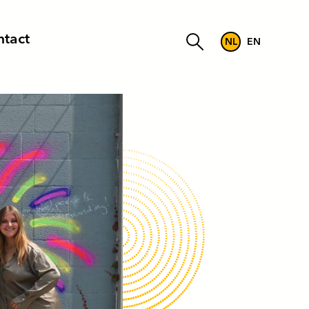
tact
NL
EN