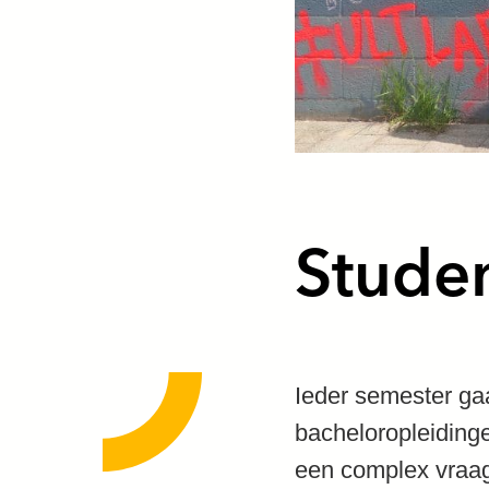
Stude
Ieder semester gaa
bacheloropleiding
een complex vraag