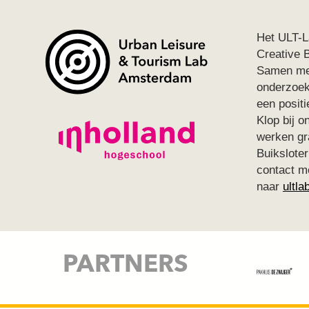
Het ULT-L
Creative 
Samen met
onderzoek
een positi
Klop bij o
werken gr
Buikslote
contact m
naar
ultla
PARTNERS