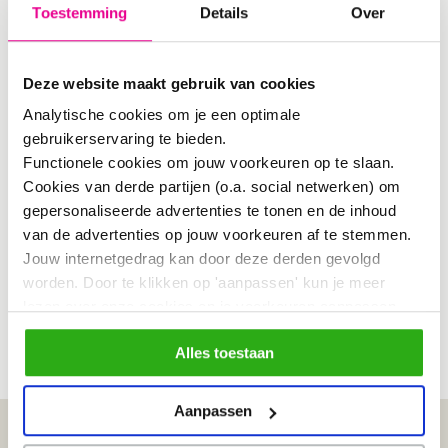
Toestemming
Details
Over
Handhaving is ook zo’n heikel punt en
het (meer) draaien aan
Deze website maakt gebruik van cookies
mobiliteitsknoppen om de instroom te
Analytische cookies om je een optimale
beperken. Ook het veranderen van de
gebruikerservaring te bieden.
Functionele cookies om jouw voorkeuren op te slaan.
mindset bij ons als toerist werd
Cookies van derde partijen (o.a. social netwerken) om
behandeld (zie:
minuut 15.50)
.
gepersonaliseerde advertenties te tonen en de inhoud
van de advertenties op jouw voorkeuren af te stemmen.
Jouw internetgedrag kan door deze derden gevolgd
worden. Door te klikken op 'aanpassen' kun je meer
lezen over onze cookies en je voorkeuren aanpassen.
Facebook
X
LinkedIn
Email
Delen
Door op 'Alles toestaan' te klikken, ga je akkoord met het
Alles toestaan
gebruik van alle cookies zoals omschreven in
30 juni 2024
ons
cookiebeleid
.
Aanpassen