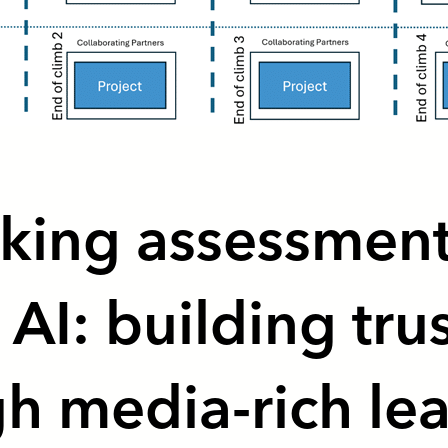
king assessment
 AI: building tru
h media-rich le