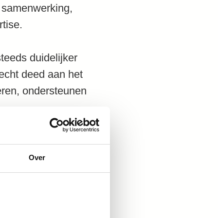
, samenwerking,
tise.
teeds duidelijker
recht deed aan het
eren, ondersteunen
ta: kwalificatie,
end gezien als een
Over
n de ontwikkeling
svorming,