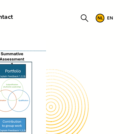
tact
NL
EN