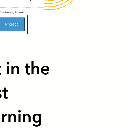
 in the
st
arning