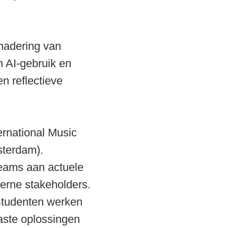
nadering van
n AI-gebruik en
n reflectieve
ernational Music
sterdam).
teams aan actuele
erne stakeholders.
 Studenten werken
aste oplossingen