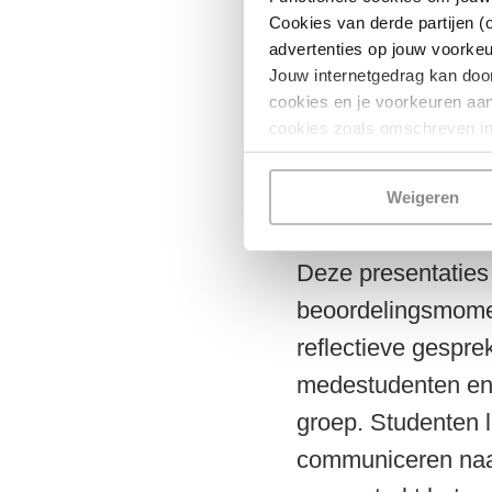
Cookies van derde partijen (
De Personal Road
advertenties op jouw voorke
Jouw internetgedrag kan doo
gedurende het sem
cookies en je voorkeuren aanp
reflecteren wekeli
cookies zoals omschreven i
reflecties worden
Climb’-presentatie
Weigeren
Deze presentaties 
beoordelingsmomen
reflectieve gespr
medestudenten en 
groep. Studenten l
communiceren naar