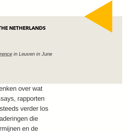
 THE NETHERLANDS
erence
in Leuven in June
denken over wat
ssays, rapporten
 steeds verder los
naderingen die
ermijnen en de