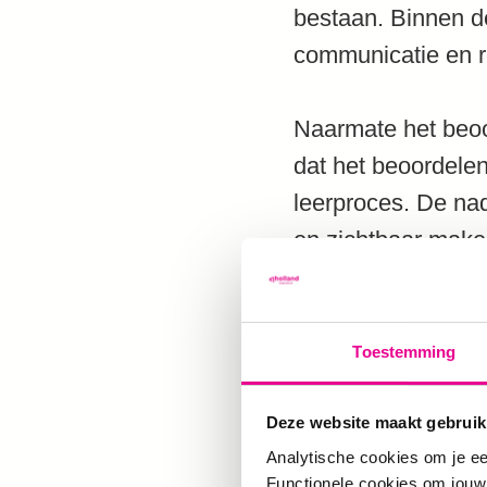
bestaan. Binnen d
communicatie en re
Naarmate het beoo
dat het beoordelen
leerproces. De na
en zichtbaar maken
De beoordeling is 
socialisatie en sub
Toestemming
middel om resulta
van kennis en vaar
Deze website maakt gebruik
Analytische cookies om je ee
samenwerking en a
Functionele cookies om jouw