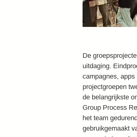
De groepsprojecten
uitdaging. Eindpro
campagnes, apps o
projectgroepen tw
de belangrijkste 
Group Process Rep
het team gedurend
gebruikgemaakt va