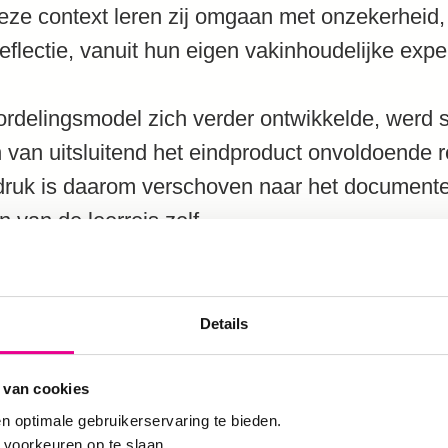
eze context leren zij omgaan met onzekerheid
flectie, vanuit hun eigen vakinhoudelijke exper
rdelingsmodel zich verder ontwikkelde, werd s
 van uitsluitend het eindproduct onvoldoende 
druk is daarom verschoven naar het document
 van de leerreis zelf.
gebaseerd op de drie onderwijsfuncties van Bies
jectificatie. Toetsing wordt daarbij niet uitsluit
Details
ten te meten. Het kader zoekt een balans tusse
digheden enerzijds en professionele identiteit
 van cookies
n optimale gebruikerservaring te bieden.
uthentiek leiderschap anderzijds.
 voorkeuren op te slaan.