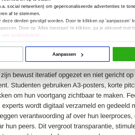
o.a. social netwerken) om gepersonaliseerde advertenties te ton
map vormt de kern van dit proces. Studenten
uren af te stemmen.
r deze derden gevolgd worden. Door te klikken op 'aanpassen' k
ester hun voortgang, verantwoorden hun ontw
assen. Door op 'Alles toestaan' te klikken, ga je akkoord met h
jks op vragen vanuit de digitale leeromgeving 
n ons
cookiebeleid
.
 ondersteund door drie formatieve en één summ
 verspreid over het semester.
Aanpassen
zijn bewust iteratief opgezet en niet gericht o
t. Studenten gebruiken A3-posters, korte pitc
ekken om hun voortgang zichtbaar te maken. F
experts wordt digitaal verzameld en gedeeld 
eggen verantwoording af over hun leerproces, om
 hun peers. Dit vergroot transparantie, stimul