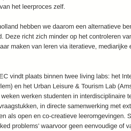
van het leerproces zelf.
holland hebben we daarom een alternatieve be
d. Deze richt zich minder op het controleren va
aar maken van leren via iteratieve, mediarijke e
C vindt plaats binnen twee living labs: het Int
rlem) en het Urban Leisure & Tourism Lab (Am
weken werken studenten in interdisciplinaire 
vraagstukken, in directe samenwerking met ext
ren als open en co-creatieve leeromgevingen.
ked problems’ waarvoor geen eenvoudige of v