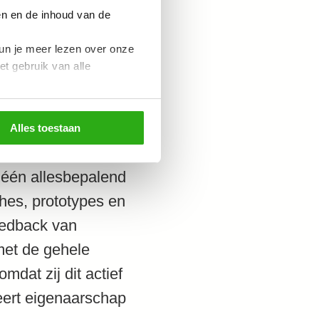
en en de inhoud van de
 documenteren
un je meer lezen over onze
ikkeling en
et gebruik van alle
(LMS). Deze
atieve ‘End of
Alles toestaan
p één allesbepalend
hes, prototypes en
eedback van
met de gehele
dat zij dit actief
eert eigenaarschap